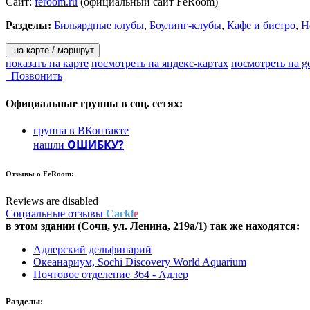
Сайт:
feroom.ru
(официальный сайт FeRoom)
Разделы:
Бильярдные клубы
,
Боулинг-клубы
,
Кафе и бистро
,
Н
на карте / маршрут
показать на карте
посмотреть на яндекс-картах
посмотреть на g
Позвонить
Официальные группы
в соц. сетях:
группа в ВКонтакте
ОШИБКУ?
нашли
Отзывы о
FeRoom:
Reviews are disabled
Социальные отзывы
Cackl
e
в этом здании (Сочи,
ул. Ленина, 219а/1
) так же находятся:
Адлерский дельфинарий
Океанариум, Sochi Discovery World Aquarium
Почтовое отделение 364 - Адлер
Разделы: