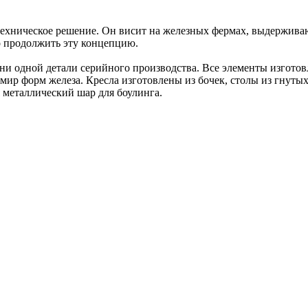
техническое решение. Он висит на железных фермах, выдержива
о продолжить эту концепцию.
ни одной детали серийного производства. Все элементы изгото
 мир форм железа. Кресла изготовлены из бочек, столы из гнут
я металлический шар для боулинга.
й фирмы QubicaAMF позволяют выставлять детские бортики, благ
ржественными поздравлениями - хорошая традиция центра и мно
ысокого уровня, произведут на Вас приятное впечатление.
льных направлений, так и остаются верны хитам, которые пров
профессиональный звук в Караоке! Станьте звездой вечера! Полу
 небольшой корпоратив, работает VIP зал. Помещение, выполне