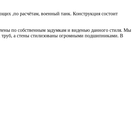
ющих ,по расчётам, военный танк. Конструкция состоит
влены по собственным задумкам и виденью данного стиля. Мы
ых труб, а стены стилизованы огромными подшипниками. В
одаря которым ребёнок никогда не промахнётся. Детские
гих семей, выбирающих “FeRoom” для своих праздников!
ерены временем! Все зависит от дня посещения!
чите признание публики и выиграйте приз от развлекательного
но в красно-белых тонах, оборудовано профессиональным