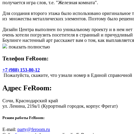
получается игра слов, т.е. "Железная комната".
Для создания второго этажа было использовано оригинальное 
из множества металлических элементов. Поэтому было решен
Дизайн Центра выполнен по уникальному проекту и в нем нет 
очень хотели погрузить посетителя в странный и причудливый
Боулинге настенный арт расскажет вам о том, как выплавляетс
показать полностью
FeRoom – это уникальный комплекс для отдыха всей семьи!
Телефон FeRoom:
Днем Центр полон детского смеха, т.к. новые дорожки ведуще
дискотеки с привлечением аниматоров, украшением зала и то
+7 (988) 153-80-12
Пожалуйста, скажите, что узнали номер в Единой справочной
Кухня лучших Европейских стандартов в исполнении поваров в
Адрес
FeRoom
:
В Диско-баре «FeRoom» следуют как модным тенденциям музыка
С воскресенья по четверг для Вас открыты двери и выставлен 
Сочи
, Краснодарский край
центра “FeRoom” и кубок победителя музыкального ринга!
ул. Ленина, 219а/1
(Курортный городок, корпус Фрегат)
Для желающих уединиться от суеты мероприятия, или провести
Режим работы FeRoom:
столом для русского бильярда, и системой караоке!
E-mail:
party@feroom.ru